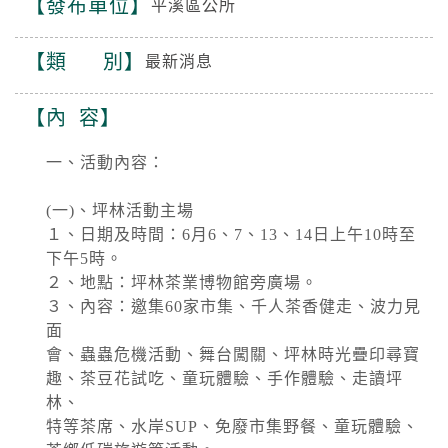
發布單位
平溪區公所
類 別
最新消息
內 容
一、活動內容：
(一)、坪林活動主場
１、日期及時間：6月6、7、13、14日上午10時至
下午5時。
２、地點：坪林茶業博物館旁廣場。
３、內容：邀集60家市集、千人茶香健走、波力見
面
會、蟲蟲危機活動、舞台闖關、坪林時光疊印尋寶
趣、茶豆花試吃、童玩體驗、手作體驗、走讀坪
林、
特等茶席、水岸SUP、免廢市集野餐、童玩體驗、