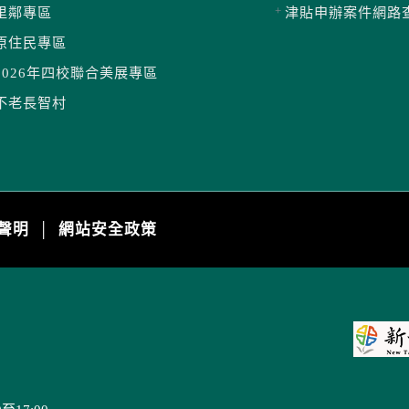
里鄰專區
津貼申辦案件網路
原住民專區
2026年四校聯合美展專區
不老長智村
聲明
網站安全政策
│