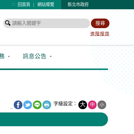
:::
|
回首頁
網站導覽
新北市政府
進階搜尋
務
訊息公告
字級設定：
大
中
小
_