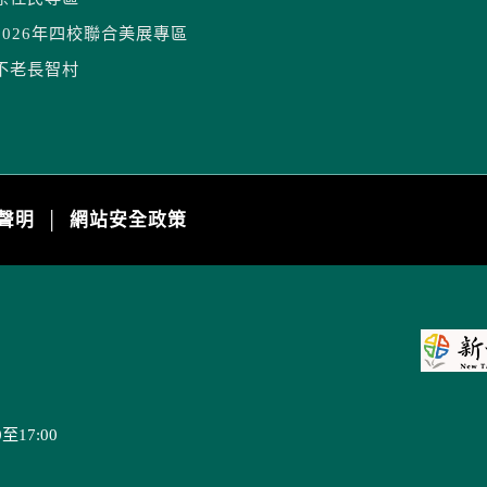
2026年四校聯合美展專區
不老長智村
聲明
網站安全政策
│
17:00