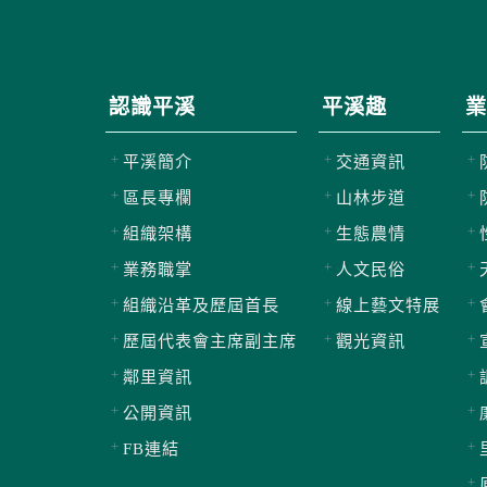
認識平溪
平溪趣
業
平溪簡介
交通資訊
區長專欄
山林步道
組織架構
生態農情
業務職掌
人文民俗
組織沿革及歷屆首長
線上藝文特展
歷屆代表會主席副主席
觀光資訊
鄰里資訊
公開資訊
FB連結