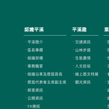
認識平溪
平溪趣
業
平溪簡介
交通資訊
區長專欄
山林步道
組織架構
生態農情
業務職掌
人文民俗
組織沿革及歷屆首長
線上藝文特展
歷屆代表會主席副主席
觀光資訊
鄰里資訊
公開資訊
FB連結