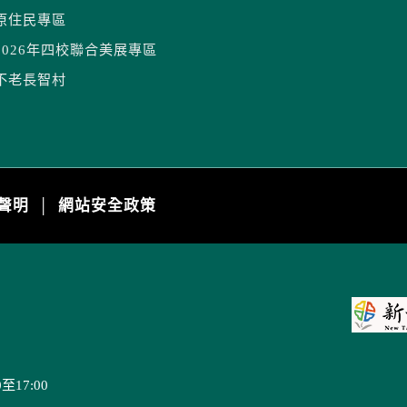
原住民專區
2026年四校聯合美展專區
不老長智村
聲明
網站安全政策
│
17:00