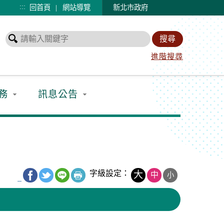
:::
|
回首頁
網站導覽
新北市政府
進階搜尋
務
訊息公告
字級設定：
大
中
小
_