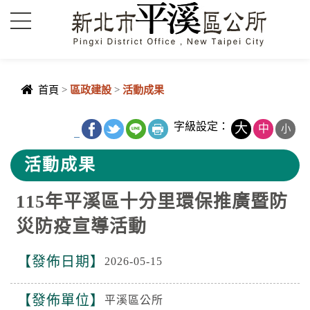
進入內容區塊
首頁
>
區政建設
>
活動成果
中央內容區
字級設定：
大
中
小
_
塊
活動成果
115年平溪區十分里環保推廣暨防
災防疫宣導活動
發佈日期
2026-05-15
發佈單位
平溪區公所