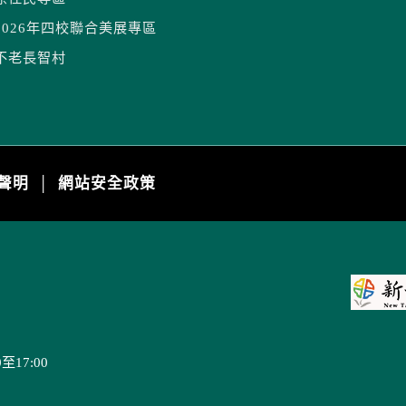
2026年四校聯合美展專區
不老長智村
聲明
網站安全政策
│
17:00