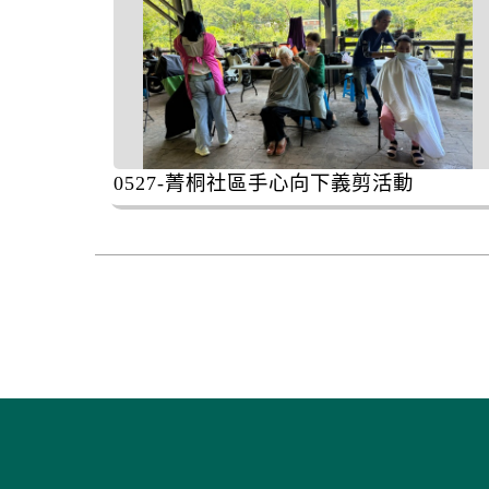
0527-菁桐社區手心向下義剪活動