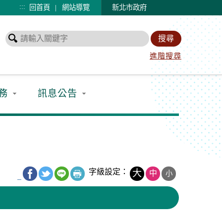
:::
|
回首頁
網站導覽
新北市政府
進階搜尋
務
訊息公告
字級設定：
大
中
小
_