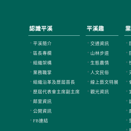
認識平溪
平溪趣
業
平溪簡介
交通資訊
區長專欄
山林步道
組織架構
生態農情
業務職掌
人文民俗
組織沿革及歷屆首長
線上藝文特展
歷屆代表會主席副主席
觀光資訊
鄰里資訊
公開資訊
FB連結