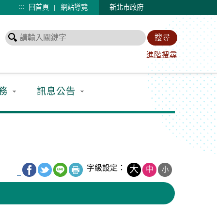
:::
|
回首頁
網站導覽
新北市政府
進階搜尋
務
訊息公告
字級設定：
大
中
小
_