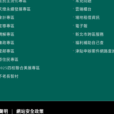
性別主流化專區
常見問題
天燈永續發展專區
雲端櫃台
會計專區
場地租借資訊
宣導專區
電子報
調解專區
新北市跨區服務
廉政專區
福利補助自己查
里鄰專區
津貼申辦案件網路查
原住民專區
2025四校聯合美展專區
不老長智村
聲明
網站安全政策
│