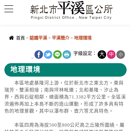
進入內容區塊
首頁
>
認識平溪
>
平溪簡介
>
地理環境
中央內容區
字級設定：
大
中
小
_
塊
地理環境
本區地處基隆河上游，位於新北市之東北方。東與
瑞芳、雙溪相接；南與坪林毗連；北和基隆、汐止為
界，西與石碇相鄰，總面積為71.3382平方公里。全區溪
流遍佈再加上本島不斷的造山運動，形成了許多具有特
色的地理景觀，其中以瀑布群、壺穴等尤具特色。
本區四周為海拔500至800公尺高之丘陵所圍繞，屬