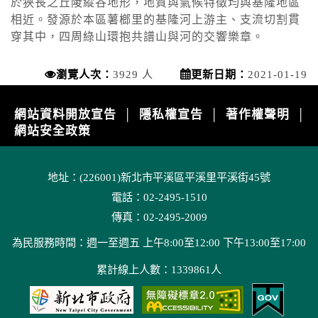
於狹長之丘陵縱谷地形，地質與氣候特徵均與基隆地區
相近。發源於本區薯榔里的基隆河上游主、支流切割貫
穿其中，四周綠山環抱共譜山與河的交響樂章。
瀏覽人次：
3929 人
更新日期：
2021-01-19
網站資料開放宣告
隱私權宣告
著作權聲明
│
│
│
網站安全政策
地址：(226001)新北市平溪區平溪里平溪街45號
電話：02-2495-1510
傳真：02-2495-2009
為民服務時間：週一至週五 上午8:00至12:00 下午13:00至17:00
累計線上人數：1339861人