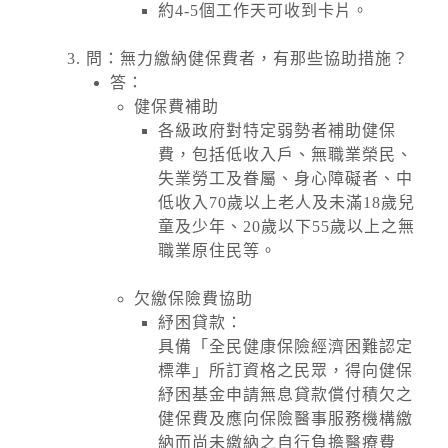
約4-5個工作天可收到卡片。
問：無力繳納健保費者，有那些協助措施？
答：
健保費補助
各級政府對特定弱勢者補助健保
費，包括低收入戶、無職業榮民、
失業勞工及眷屬、身心障礙者、中
低收入70歲以上老人及未滿18歲兒
童及少年、20歲以下55歲以上之無
職業原住民等。
欠繳保險費協助
紓困貸款：
具備「全民健康保險經濟困難認定
標準」所訂資格之民眾，得向健保
紓困基金申請無息貸款償付積欠之
健保費及應向保險醫事服務機構繳
納而尚未繳納之自行負擔醫療費