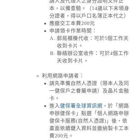
請人及代理人之身分證明文件正
本，以備查驗。（14歲以下未領身
分證者，得以戶口名簿正本代之）
應繳交工本費200元
申請領卡作業時間：
郵局櫃檯代收：可於5個工作天
收到卡片。
聯絡辦公室收件：可於4個工作
天收到卡片。
利用網路申請者：
請先準備自然人憑證（限本人及同
一健保戶之眷屬申請）及晶片金融
卡。
進入
健保署全球資訊網
，於「網路
申辦健保卡」點選「個人網路申辦
健保卡服務(自然人憑證)」後，依
畫面依續鍵入資料並繳納製卡工本
費200元。