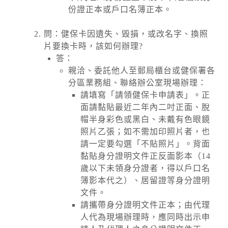
份證正本或戶口名簿正本。
問：健保卡因遺失、毀損，或改名字、換照
片要換卡時，該如何辦理?
答：
親洽、委託他人至郵局櫃台或健保署各
分區業務組、聯絡辦公室現場辦理：
請填寫「請領健保卡申請表」。正
面請黏貼最近二年內二吋正面、脫
帽半身彩色或黑白、未戴有色眼鏡
照片乙張；如不需加印照片者，也
請一定要勾選「不貼照片」。背面
黏貼身分證明文件正反面影本（14
歲以下未領身分證者，得以戶口名
簿影本代之）、居留證等身分證明
文件。
請攜帶身分證明文件正本；由代理
人代為現場辦理時，應同時出示申