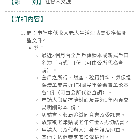
類 別
社會人文課
詳細內容
問：申請中低收入老人生活津貼需要準備哪
些文件?
答：
最近3個月內全戶戶籍謄本或新式戶口
名簿（丙式）1份（可由公所代為查
調）。
全戶之所得、財產、稅籍資料、勞保投
保清單或最近1期國民年金繳費單影本
各1份（可由公所代為查調）。
申請人郵局存簿封面及最近1年內頁交
易明細影本1份。
切結書、郵局追繳同意書及委託書。
放棄敬老津貼或老年年金A式切結書。
申請人（及代辦人）身分證及印章。
其他：依個案家庭情況檢附。