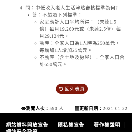
問：中低收入老人生活津貼審核標準為何?
答：不超過下列標準：
家庭應計人口平均所得：（未達1.5
倍）每月19,260元或（未達2.5倍）每
月29,124元。
動產：全家人口為1人時為250萬元，
每增加1人增加25萬元。
不動產（含土地及房屋）：全家人口合
計650萬元。
回列表頁
瀏覽人次：
590 人
更新日期：
2021-01-22
網站資料開放宣告
隱私權宣告
著作權聲明
│
│
│
網站安全政策