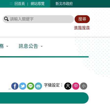
:::
|
回首頁
網站導覽
新北市政府
進階搜尋
務
訊息公告
字級設定：
大
中
小
_